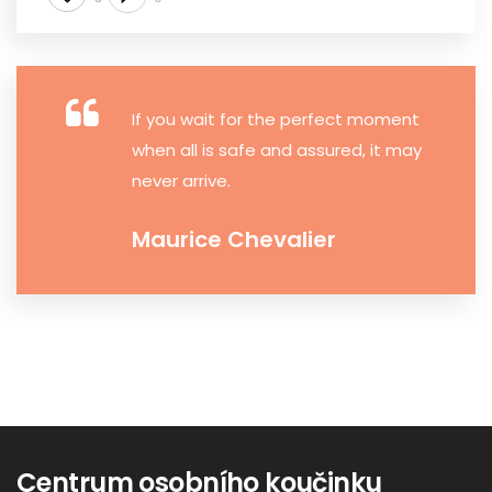
If you wait for the perfect moment
when all is safe and assured, it may
never arrive.
Maurice Chevalier
Centrum osobního koučinku