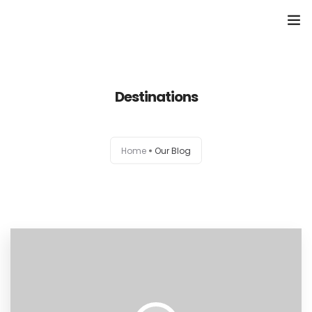
Domů
Destinations
Přehled seminářů a jiných akcí
Semináře
Home
Our Blog
Konzultace
Tematické workshopy
Moje kniha
O nás
Kontakt