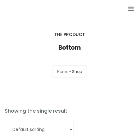
Domů
THE PRODUCT
Přehled seminářů a jiných akcí
Bottom
Semináře
Home
Shop
Konzultace
Tematické workshopy
Moje kniha
Showing the single result
O nás
Add to cart
Kontakt