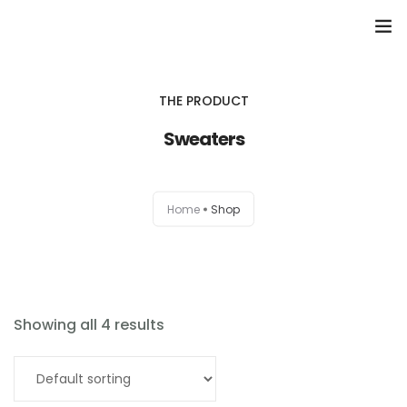
Domů
THE PRODUCT
Přehled seminářů a jiných akcí
Sweaters
Semináře
Home
Shop
Konzultace
Tematické workshopy
Moje kniha
Showing all 4 results
O nás
Add to cart
Kontakt