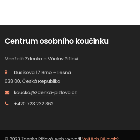
Centrum osobního koučinku
Manželé Zdenka a Václav Pižlovi
Dusíkova 17 Brno – Lesná
638 00, Česká Republika
koucka@zdenka-pizlova.cz
+420 723 232 362
© 2023 Zdenka Pižlová, web vytvořil
Vojtěch Bělovský
.