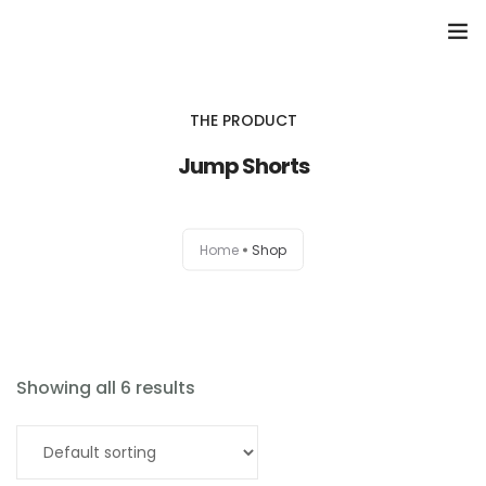
Domů
THE PRODUCT
Přehled seminářů a jiných akcí
Jump Shorts
Semináře
Home
Shop
Konzultace
Tematické workshopy
Moje kniha
Showing all 6 results
O nás
Add to cart
Kontakt