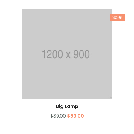
Sale!
Big Lamp
Add to cart
$
89.00
$
59.00